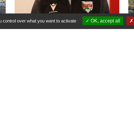
 control over what you want to activate
OK, accept all
ASVSN : nouveau Président et
Pr
nouvelle dynamique pour le club
fo
de football
Bo
Une nouvelle équipe vient d’être
in
portée à la tête de l’ASVSN avec le
renouvellement du bureau à 95%.
Liens