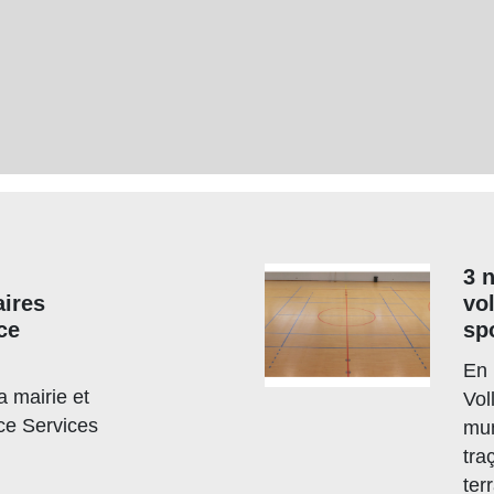
3 
ires
vo
ce
spo
En 
a mairie et
Vol
ce Services
mun
tra
ter