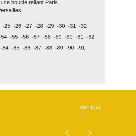
 une boucle reliant Paris
Versailles.
-25
-26
-27
-28
-29
-30
-31
-32
-54
-55
-56
-57
-58
-59
-60
-61
-62
-84
-85
-86
-87
-88
-89
-90
-91
Voir tout
chevron_left
chevron_right
Previous
Next