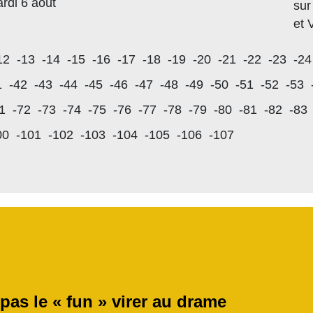
rdi 6 août
sur
et 
12
-13
-14
-15
-16
-17
-18
-19
-20
-21
-22
-23
-24
1
-42
-43
-44
-45
-46
-47
-48
-49
-50
-51
-52
-53
1
-72
-73
-74
-75
-76
-77
-78
-79
-80
-81
-82
-83
00
-101
-102
-103
-104
-105
-106
-107
 pas le « fun » virer au drame