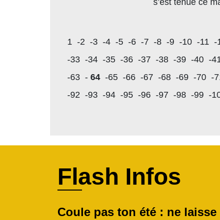
s’est tenue ce ma
1
-2
-3
-4
-5
-6
-7
-8
-9
-10
-11
-
-33
-34
-35
-36
-37
-38
-39
-40
-4
-63
-
64
-65
-66
-67
-68
-69
-70
-7
-92
-93
-94
-95
-96
-97
-98
-99
-1
Flash Infos
Coule pas ton été : ne laisse