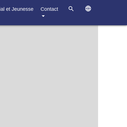
language
search
ial et Jeunesse
Contact