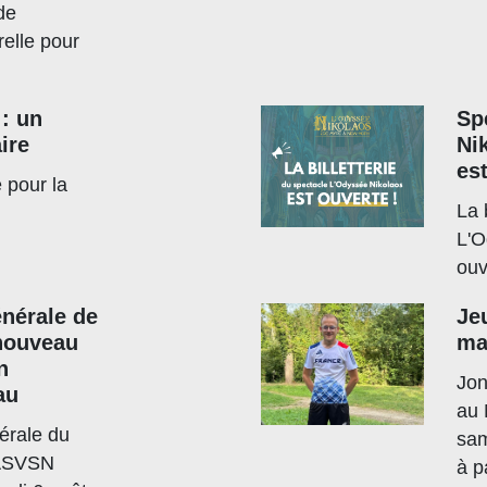
de
relle pour
 : un
Sp
ire
Nik
es
 pour la
La 
L'O
ouv
nérale de
Je
nouveau
ma
n
Jon
au
au 
érale du
sam
 ASVSN
à p