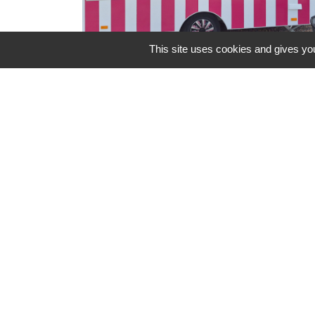
This site uses cookies and gives you
Food Truck l'Authentique à
l'Arboretum
Le Food Truck L'Authentique
s'installe à l'aire de détente et de
loisirs de l'Arboretum, jusqu’au 6
septembre 2026
Contacts