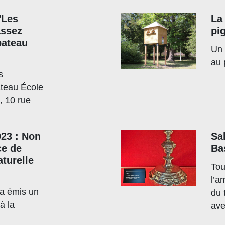
"Les
La
assez
pi
bateau
Un 
au 
s
ateau École
, 10 rue
23 : Non
Sa
ce de
Ba
turelle
Tou
l’a
e a émis un
du 
à la
ave