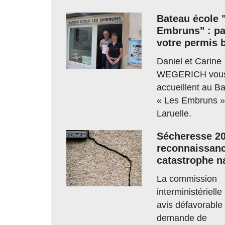
Bateau école 
Embruns" : p
votre permis 
Daniel et Carine
WEGERICH vou
accueillent au B
« Les Embruns »
Laruelle.
Sécheresse 20
reconnaissan
catastrophe na
La commission
interministériell
avis défavorable 
demande de