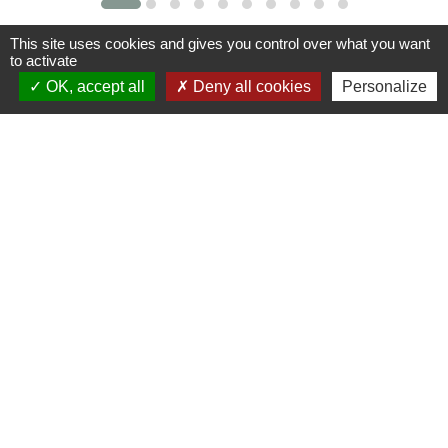
This site uses cookies and gives you control over what you want
to activate
Contacts
OK, accept all
Deny all cookies
Personalize
Commune de St Nicolas de Port
4bis place de la République
54210 Saint-Nicolas-de-Port - FRANCE
+33 3 83 48 15 15
Liens
Région Grand Est
Communauté de Communes des Pays du Sel et du
Vermois