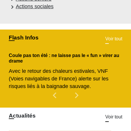
keyboard_arrow_right
Actions sociales
Flash Infos
Voir tout
Coule pas ton été : ne laisse pas le « fun » virer au
drame
Avec le retour des chaleurs estivales, VNF
(Voies navigables de France) alerte sur les
risques liés à la baignade sauvage.
chevron_left
chevron_right
Previous
Next
Actualités
Voir tout