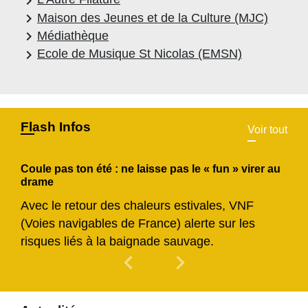
keyboard_arrow_right
keyboard_arrow_right
Maison des Jeunes et de la Culture (MJC)
keyboard_arrow_right
Médiathèque
keyboard_arrow_right
Ecole de Musique St Nicolas (EMSN)
Flash Infos
Voir tout
Coule pas ton été : ne laisse pas le « fun » virer au
drame
Avec le retour des chaleurs estivales, VNF
(Voies navigables de France) alerte sur les
risques liés à la baignade sauvage.
chevron_left
chevron_right
Previous
Next