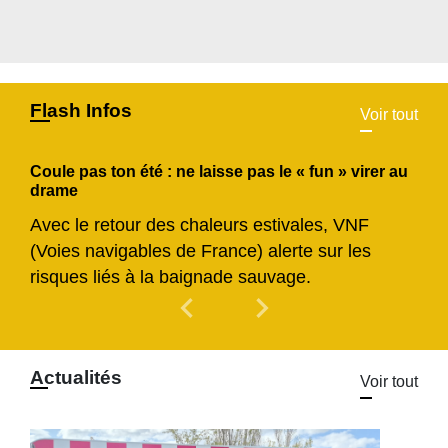
Flash Infos
Voir tout
Coule pas ton été : ne laisse pas le « fun » virer au
drame
Avec le retour des chaleurs estivales, VNF
(Voies navigables de France) alerte sur les
risques liés à la baignade sauvage.
chevron_left
chevron_right
Previous
Next
Actualités
Voir tout