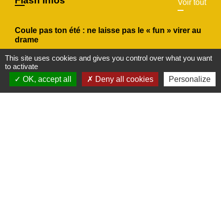
Flash Infos
Voir tout
Coule pas ton été : ne laisse pas le « fun » virer au
drame
Avec le retour des chaleurs estivales, VNF
This site uses cookies and gives you control over what you want
to activate
(Voies navigables de France) alerte sur les
OK, accept all
Deny all cookies
Personalize
risques liés à la baignade sauvage.
chevron_left
chevron_right
Previous
Next
Actualités
Voir tout