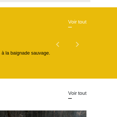
Voir tout
chevron_left
chevron_right
Previous
Next
és à la baignade sauvage.
Voir tout