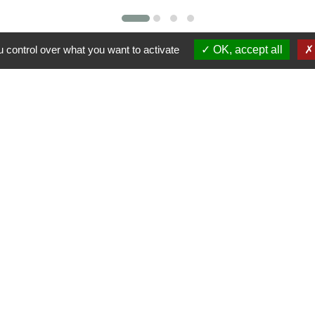
 control over what you want to activate
OK, accept all
Liens
Région Grand Est
Communauté de Communes des Pays du
Sel et du Vermois
alité
-
Accessibilité
-
Plan du site
-
Gestion des cookie