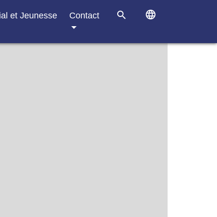
language
search
ial et Jeunesse
Contact