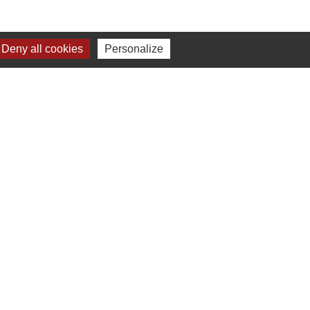
Deny all cookies
Personalize
Jumelage
Dielheim (Allemagne)
s