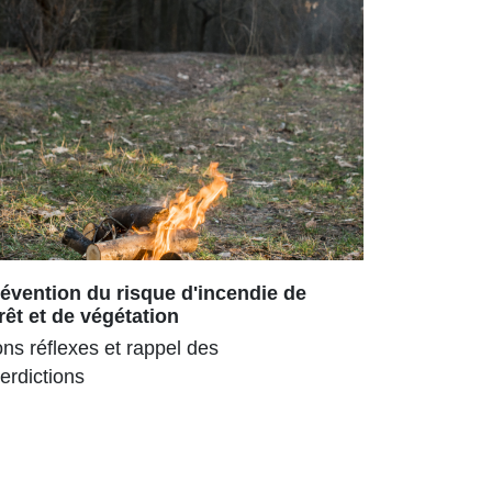
évention du risque d'incendie de
Repas ch
rêt et de végétation
180 senior
ns réflexes et rappel des
parc ombra
terdictions
pour la 3ᵉ
estival