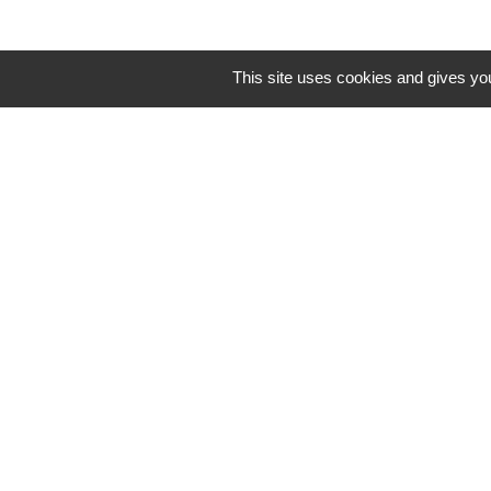
This site uses cookies and gives you
Contacts
Commune de St Nicolas de Port
4bis place de la République
54210 Saint-Nicolas-de-Port - FRANCE
+33 3 83 48 15 15
Mentions légales
-
Politique de confidenti