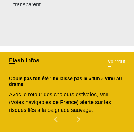
transparent.
Flash Infos
Voir tout
Coule pas ton été : ne laisse pas le « fun » virer au
drame
Avec le retour des chaleurs estivales, VNF
(Voies navigables de France) alerte sur les
risques liés à la baignade sauvage.
chevron_left
chevron_right
Previous
Next