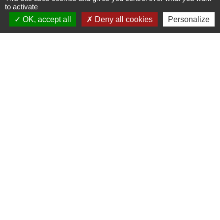
l'Arboretum, jusqu’au 6 septembre 2026
to activate
OK, accept all
Deny all cookies
Personalize
Contacts
Commune de St Nicolas de Port
4bis place de la République
54210 Saint-Nicolas-de-Port - FRANCE
+33 3 83 48 15 15
Liens
Région Grand Est
Communauté de Communes des Pays du Sel et du