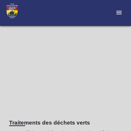
menu
Traitements des déchets verts