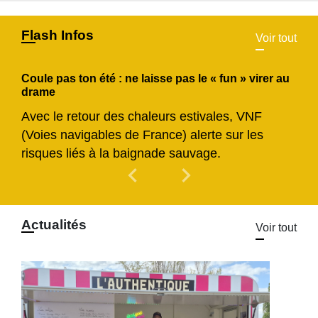
Flash Infos
Voir tout
Coule pas ton été : ne laisse pas le « fun » virer au
drame
Avec le retour des chaleurs estivales, VNF
(Voies navigables de France) alerte sur les
risques liés à la baignade sauvage.
chevron_left
chevron_right
Previous
Next
Actualités
Voir tout