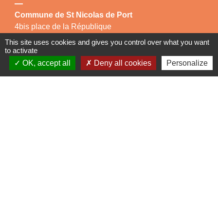
Commune de St Nicolas de Port
4bis place de la République
54210 Saint-Nicolas-de-Port - FRANCE
This site uses cookies and gives you control over what you want
+33 3 83 48 15 15
to activate
OK, accept all
Deny all cookies
Personalize
Liens
Région Grand Est
Communauté de Communes des Pays du Sel et du
Vermois
Jumelage
Dielheim (Allemagne)