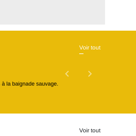
Voir tout
chevron_left
chevron_right
Previous
Next
és à la baignade sauvage.
Voir tout