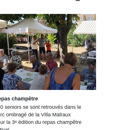
epas champêtre
Arboretum
enrichi et
0 seniors se sont retrouvés dans le
L’Arboretu
rc ombragé de la Villa Malraux
arboré déjà
ur la 3ᵉ édition du repas champêtre
Tout au lo
tival