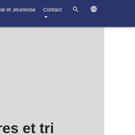
language
search
ial et Jeunesse
Contact
s et tri