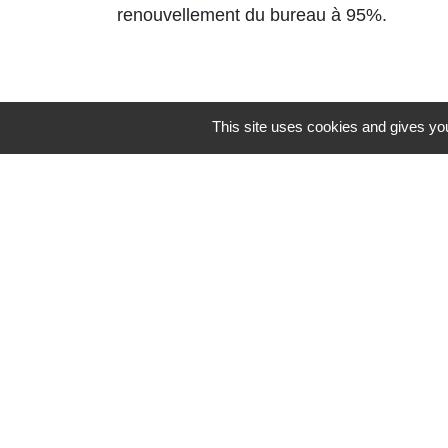
renouvellement du bureau à 95%.
This site uses cookies and gives you
Contacts
Commune de St Nicolas de Port
4bis place de la République
54210 Saint-Nicolas-de-Port - FRANCE
+33 3 83 48 15 15