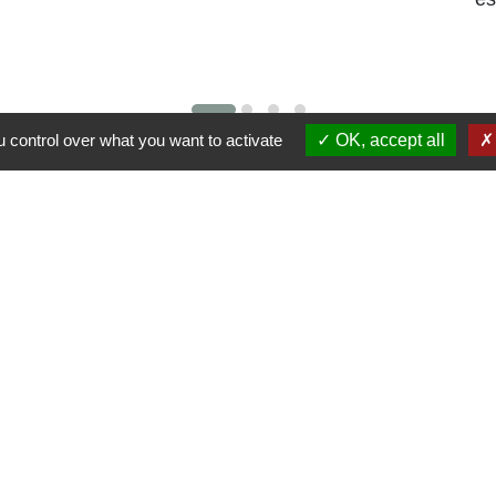
 control over what you want to activate
OK, accept all
Liens
Région Grand Est
Communauté de Communes des Pays du
Sel et du Vermois