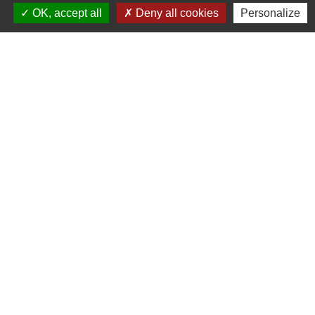
OK, accept all
Deny all cookies
Personalize
Contacts
Commune de St Nicolas de Port
4bis place de la République
54210 Saint-Nicolas-de-Port - FRANCE
+33 3 83 48 15 15
Liens
Région Grand Est
Communauté de Communes des Pays du Sel et du
Vermois