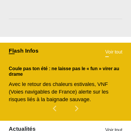
Flash Infos
Voir tout
Coule pas ton été : ne laisse pas le « fun » virer au
drame
Avec le retour des chaleurs estivales, VNF
(Voies navigables de France) alerte sur les
risques liés à la baignade sauvage.
chevron_left
chevron_right
Previous
Next
Actualités
Voir tout