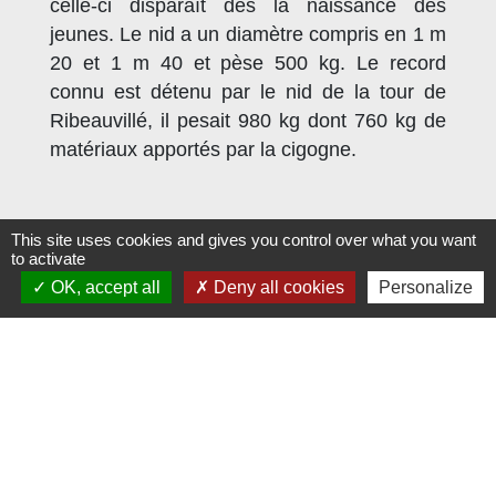
celle-ci disparaît dés la naissance des
jeunes. Le nid a un diamètre compris en 1 m
20 et 1 m 40 et pèse 500 kg. Le record
connu est détenu par le nid de la tour de
Ribeauvillé, il pesait 980 kg dont 760 kg de
matériaux apportés par la cigogne.
This site uses cookies and gives you control over what you want
to activate
Liste de pièces jointes
OK, accept all
Deny all cookies
Personalize
file_download
2022_Cigognes_Plaquette_finale.pdf
(PDF - 3.26 MB)
UN ENCLOS EN 3 PARTIES :