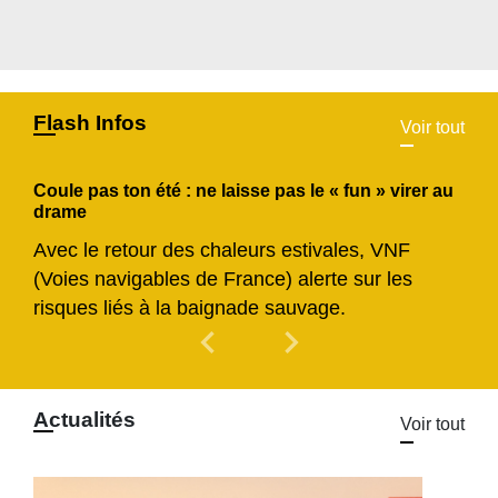
Flash Infos
Voir tout
Coule pas ton été : ne laisse pas le « fun » virer au
drame
Avec le retour des chaleurs estivales, VNF
(Voies navigables de France) alerte sur les
risques liés à la baignade sauvage.
chevron_left
chevron_right
Previous
Next
Actualités
Voir tout