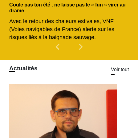
Coule pas ton été : ne laisse pas le « fun » virer au
drame
Avec le retour des chaleurs estivales, VNF
(Voies navigables de France) alerte sur les
risques liés à la baignade sauvage.
chevron_left
chevron_right
Previous
Next
Actualités
Voir tout