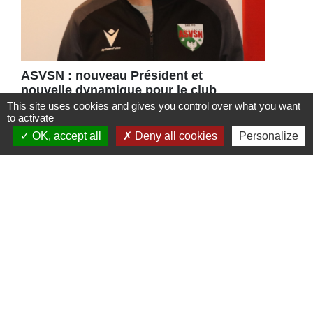
ASVSN : nouveau Président et
nouvelle dynamique pour le club
de football
This site uses cookies and gives you control over what you want
to activate
Une nouvelle équipe vient d’être portée à
OK, accept all
Deny all cookies
Personalize
la tête de l’ASVSN avec le
renouvellement du bureau à 95%.
Contacts
Commune de St Nicolas de Port
4bis place de la République
54210 Saint-Nicolas-de-Port - FRANCE