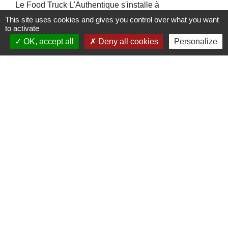
Le Food Truck L'Authentique s'installe à
l'aire de détente et de loisirs de
This site uses cookies and gives you control over what you want
to activate
l'Arboretum, jusqu’au 6 septembre 2026
OK, accept all
Deny all cookies
Personalize
Contacts
Commune de St Nicolas de Port
4bis place de la République
54210 Saint-Nicolas-de-Port - FRANCE
+33 3 83 48 15 15
Liens