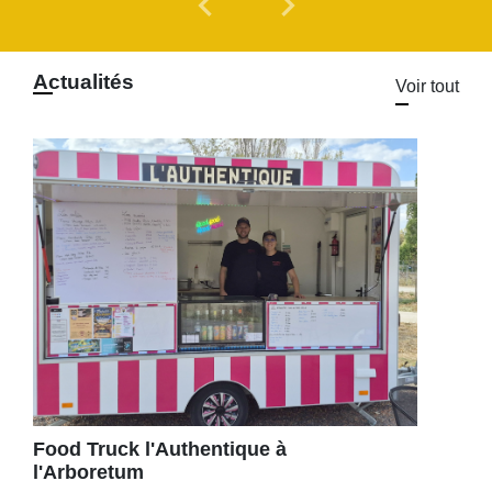
chevron_left
chevron_right
Actualités
Voir tout
Food Truck l'Authentique à
l'Arboretum