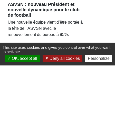
ASVSN : nouveau Président et
nouvelle dynamique pour le club
de football
Une nouvelle équipe vient d’être portée à
la tête de l’ASVSN avec le
renouvellement du bureau à 95%.
This site uses cookies and gives you control over what you want
to activate
OK, accept all
Deny all cookies
Personalize
Contacts
Commune de St Nicolas de Port
4bis place de la République
54210 Saint-Nicolas-de-Port - FRANCE
+33 3 83 48 15 15