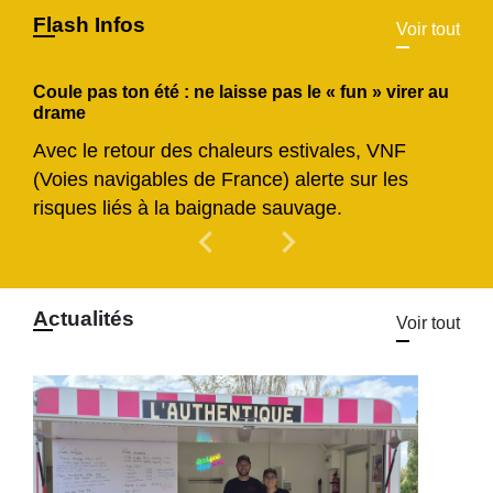
Flash Infos
Voir tout
Coule pas ton été : ne laisse pas le « fun » virer au
drame
Avec le retour des chaleurs estivales, VNF
(Voies navigables de France) alerte sur les
risques liés à la baignade sauvage.
chevron_left
chevron_right
Previous
Next
Actualités
Voir tout