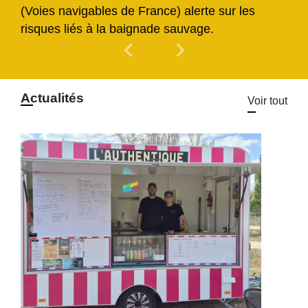
(Voies navigables de France) alerte sur les
risques liés à la baignade sauvage.
chevron_left
chevron_right
Previous
Next
Actualités
Voir tout