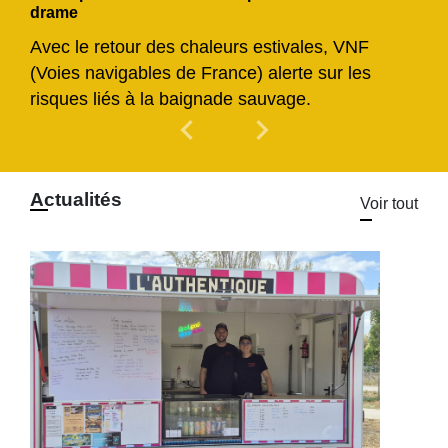
drame
Avec le retour des chaleurs estivales, VNF
(Voies navigables de France) alerte sur les
risques liés à la baignade sauvage.
chevron_left
chevron_right
Previous
Next
Actualités
Voir tout