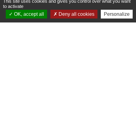
This site uses cookies and gives you control over what you want
l'Arboretum, jusqu’au 6 septembre 2026
to activate
OK, accept all
Deny all cookies
Personalize
Contacts
Commune de St Nicolas de Port
4bis place de la République
54210 Saint-Nicolas-de-Port - FRANCE
+33 3 83 48 15 15
Liens
Région Grand Est