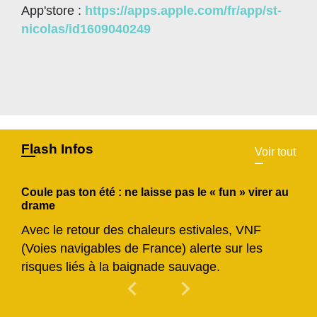
App'store :
https://apps.apple.com/fr/app/st-
nicolas/id1609040249
Flash Infos
Voir tout
Coule pas ton été : ne laisse pas le « fun » virer au
drame
Avec le retour des chaleurs estivales, VNF
(Voies navigables de France) alerte sur les
risques liés à la baignade sauvage.
chevron_left
chevron_right
Previous
Next