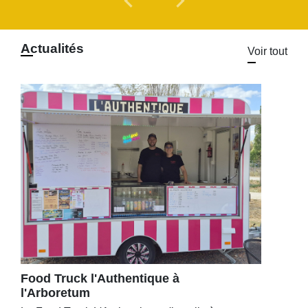
chevron_left
chevron_right
Actualités
Voir tout
Food Truck l'Authentique à
l'Arboretum