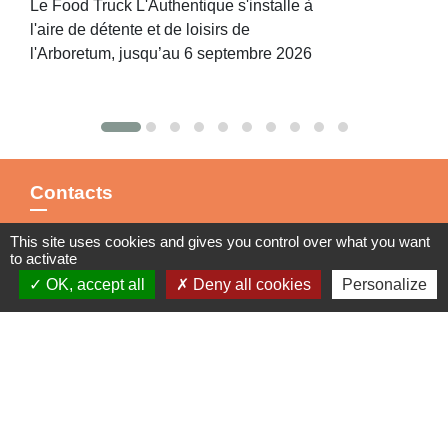
Le Food Truck L'Authentique s'installe à
l'aire de détente et de loisirs de
l'Arboretum, jusqu’au 6 septembre 2026
Contacts
Commune de St Nicolas de Port
This site uses cookies and gives you control over what you want
4bis place de la République
to activate
54210 Saint-Nicolas-de-Port - FRANCE
OK, accept all
Deny all cookies
Personalize
+33 3 83 48 15 15
Liens