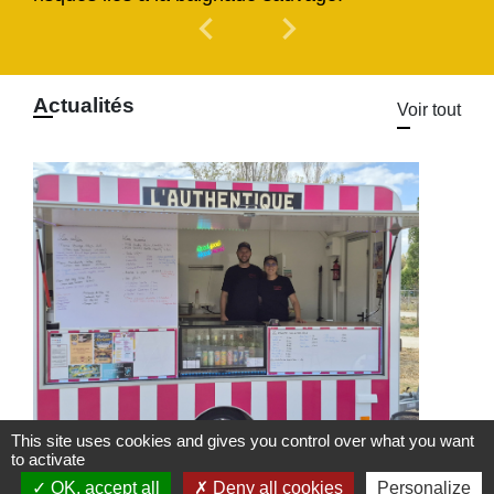
chevron_left
chevron_right
Previous
Next
Actualités
Voir tout
This site uses cookies and gives you control over what you want
to activate
Food Truck l'Authentique à
OK, accept all
Deny all cookies
Personalize