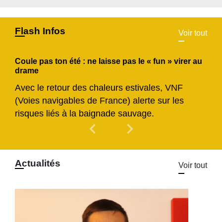
Flash Infos
Voir tout
Coule pas ton été : ne laisse pas le « fun » virer au
drame
Avec le retour des chaleurs estivales, VNF
(Voies navigables de France) alerte sur les
risques liés à la baignade sauvage.
chevron_left
chevron_right
Previous
Next
Actualités
Voir tout