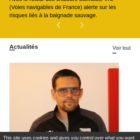
(Voies navigables de France) alerte sur les
risques liés à la baignade sauvage.
chevron_left
chevron_right
Previous
Next
Actualités
Voir tout
This site uses cookies and gives you control over what you want