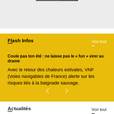
Flash Infos
Voir tout
Coule pas ton été : ne laisse pas le « fun » virer au
drame
Avec le retour des chaleurs estivales, VNF
(Voies navigables de France) alerte sur les
risques liés à la baignade sauvage.
chevron_left
chevron_right
Previous
Next
Actualités
Voir tout