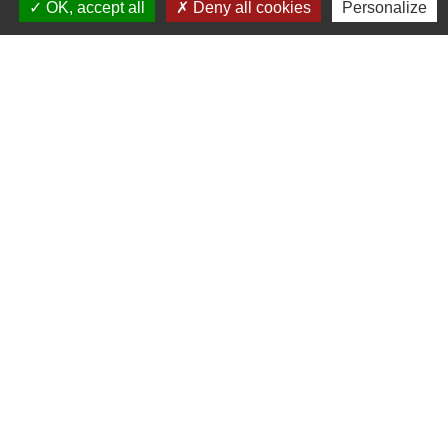
OK, accept all
Deny all cookies
Personalize
Contacts
Commune de St Nicolas de Port
4bis place de la République
54210 Saint-Nicolas-de-Port - FRANCE
+33 3 83 48 15 15
Liens
Région Grand Est
Communauté de Communes des Pays du Sel et du
Vermois