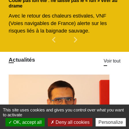
Coule pas ton été : ne laisse pas le « fun » virer au
drame
Avec le retour des chaleurs estivales, VNF
(Voies navigables de France) alerte sur les
risques liés à la baignade sauvage.
chevron_left
chevron_right
Previous
Next
Actualités
Voir tout
This site uses cookies and gives you control over what you want
to activate
OK, accept all
Deny all cookies
Personalize