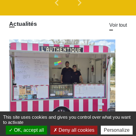
chevron_left
chevron_right
Previous
Next
Actualités
Voir tout
This site uses cookies and gives you control over what you want
to activate
Food Truck l'Authentique à
OK, accept all
Deny all cookies
Personalize
l'Arboretum