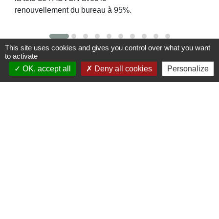
renouvellement du bureau à 95%.
This site uses cookies and gives you control over what you want
to activate
Contacts
OK, accept all
Deny all cookies
Personalize
Commune de St Nicolas de Port
4bis place de la République
54210 Saint-Nicolas-de-Port - FRANCE
+33 3 83 48 15 15
Liens
Région Grand Est
Communauté de Communes des Pays du Sel et du