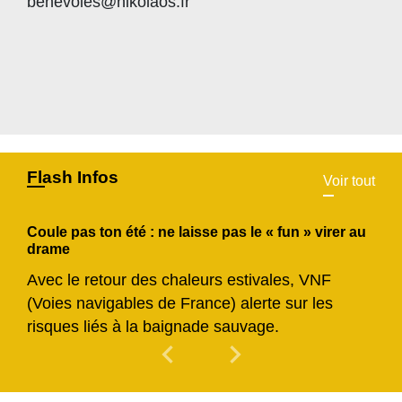
benevoles@nikolaos.fr
Flash Infos
Voir tout
Coule pas ton été : ne laisse pas le « fun » virer au
drame
Avec le retour des chaleurs estivales, VNF
(Voies navigables de France) alerte sur les
risques liés à la baignade sauvage.
chevron_left
chevron_right
Previous
Next