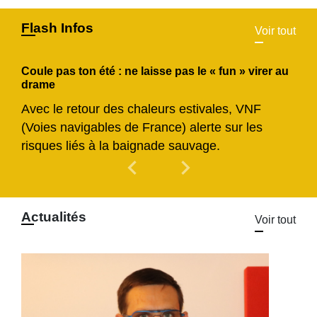
Flash Infos
Voir tout
Coule pas ton été : ne laisse pas le « fun » virer au
drame
Avec le retour des chaleurs estivales, VNF
(Voies navigables de France) alerte sur les
risques liés à la baignade sauvage.
chevron_left
chevron_right
Previous
Next
Actualités
Voir tout