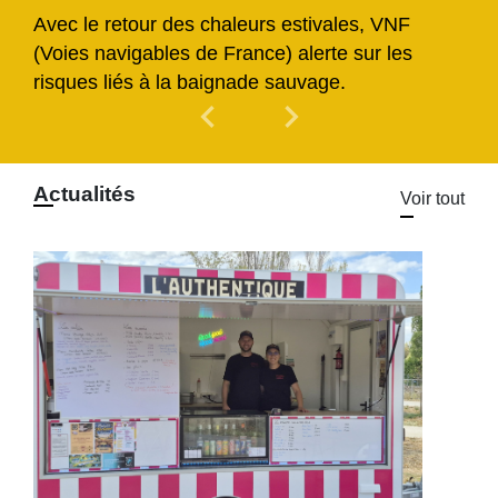
Avec le retour des chaleurs estivales, VNF
(Voies navigables de France) alerte sur les
risques liés à la baignade sauvage.
chevron_left
chevron_right
Previous
Next
Actualités
Voir tout