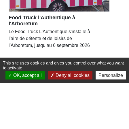
Food Truck l'Authentique à
l'Arboretum
Le Food Truck L'Authentique s'installe à
l'aire de détente et de loisirs de
l'Arboretum, jusqu’au 6 septembre 2026
This site uses cookies and gives you control over what you want
to activate
OK, accept all
Deny all cookies
Personalize
Contacts
Commune de St Nicolas de Port
4bis place de la République
54210 Saint-Nicolas-de-Port - FRANCE
+33 3 83 48 15 15