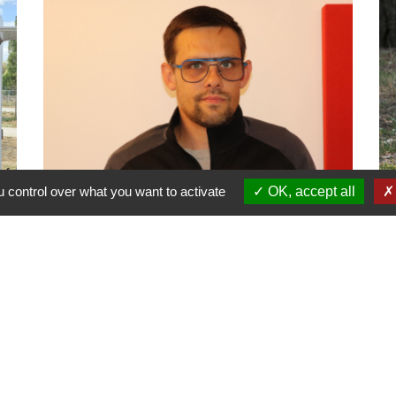
 control over what you want to activate
OK, accept all
ASVSN : nouveau Président et
Pr
nouvelle dynamique pour le club
fo
de football
Bo
Une nouvelle équipe vient d’être
in
portée à la tête de l’ASVSN avec le
renouvellement du bureau à 95%.