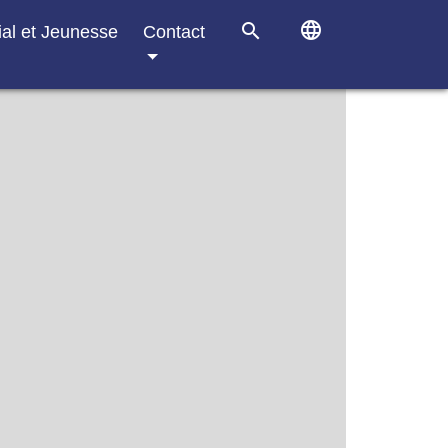
language
search
ial et Jeunesse
Contact