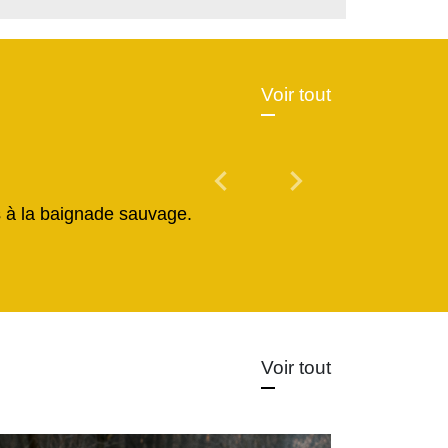
Voir tout
chevron_left
chevron_right
Previous
Next
és à la baignade sauvage.
Voir tout