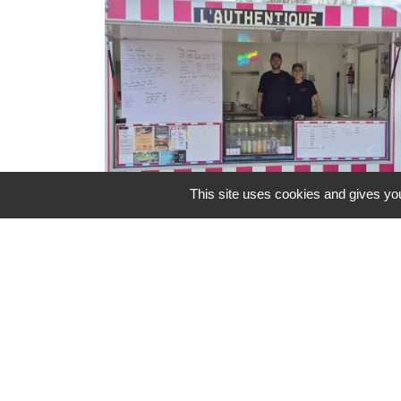
This site uses cookies and gives you
Food Truck l'Authentique à
l'Arboretum
Le Food Truck L'Authentique
s'installe à l'aire de détente et de
loisirs de l'Arboretum, jusqu’au 6
septembre 2026