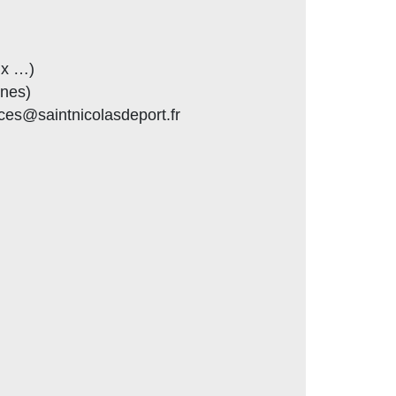
ux …)
gnes)
ces@saintnicolasdeport.fr