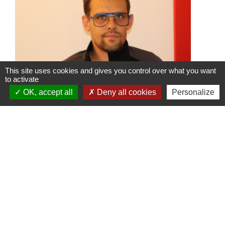
This site uses cookies and gives you control over what you want
to activate
OK, accept all
Deny all cookies
Personalize
ASVSN : nouveau Président et
nouvelle dynamique pour le club
de football
Une nouvelle équipe vient d’être portée à
la tête de l’ASVSN avec le
renouvellement du bureau à 95%.