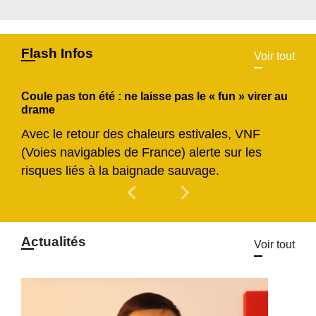
Flash Infos
Voir tout
Coule pas ton été : ne laisse pas le « fun » virer au
drame
Avec le retour des chaleurs estivales, VNF
(Voies navigables de France) alerte sur les
risques liés à la baignade sauvage.
chevron_left
chevron_right
Previous
Next
Actualités
Voir tout