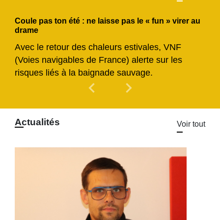
Coule pas ton été : ne laisse pas le « fun » virer au
drame
Avec le retour des chaleurs estivales, VNF
(Voies navigables de France) alerte sur les
risques liés à la baignade sauvage.
chevron_left
chevron_right
Previous
Next
Actualités
Voir tout