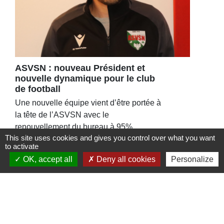
ASVSN : nouveau Président et
nouvelle dynamique pour le club
de football
Une nouvelle équipe vient d’être portée à
la tête de l’ASVSN avec le
renouvellement du bureau à 95%.
This site uses cookies and gives you control over what you want
to activate
OK, accept all
Deny all cookies
Personalize
Contacts
Commune de St Nicolas de Port
4bis place de la République