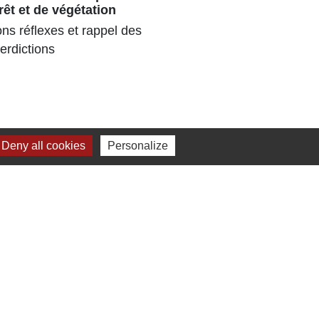
rêt et de végétation
180 senior
ns réflexes et rappel des
parc ombra
terdictions
pour la 3ᵉ
estival
Deny all cookies
Personalize
Jumelage
Dielheim (Allemagne)