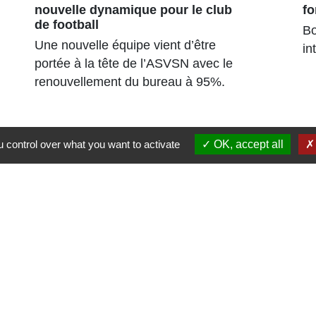
nouvelle dynamique pour le club
fo
de football
Bo
Une nouvelle équipe vient d’être
in
portée à la tête de l’ASVSN avec le
renouvellement du bureau à 95%.
 control over what you want to activate
OK, accept all
Liens
Région Grand Est
Communauté de Communes des Pays du
Sel et du Vermois