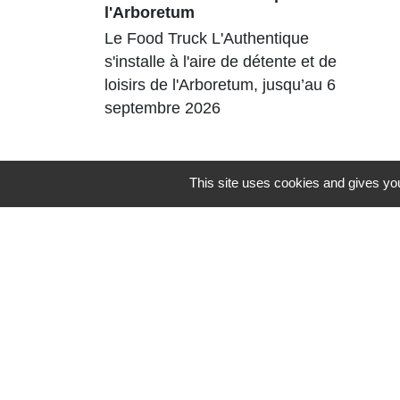
l'Arboretum
Le Food Truck L'Authentique
s'installe à l'aire de détente et de
loisirs de l'Arboretum, jusqu’au 6
septembre 2026
This site uses cookies and gives you
Contacts
Commune de St Nicolas de Port
4bis place de la République
54210 Saint-Nicolas-de-Port - FRANCE