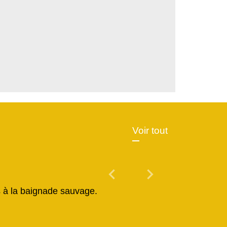
Voir tout
chevron_left
chevron_right
Previous
Next
és à la baignade sauvage.