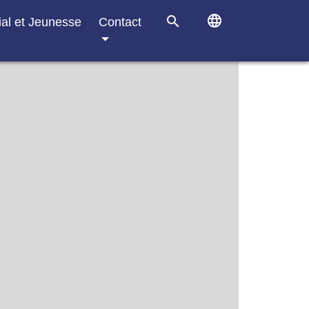
language
search
ial et Jeunesse
Contact