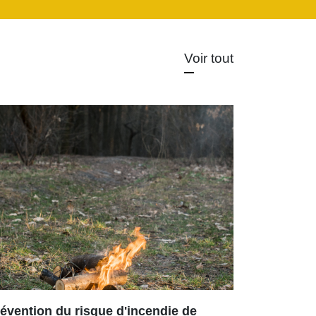
Voir tout
évention du risque d'incendie de
Repas ch