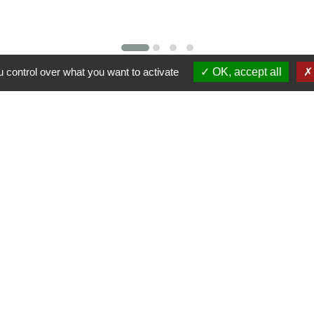
 control over what you want to activate
OK, accept all
Liens
Région Grand Est
Communauté de Communes des Pays du
Sel et du Vermois
alité
-
Accessibilité
-
Plan du site
-
Gestion des cookie