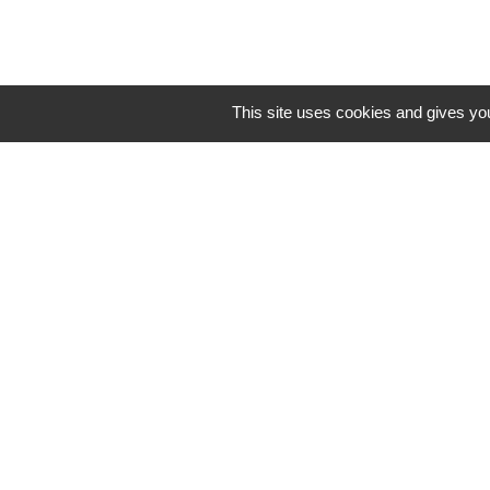
This site uses cookies and gives you
Contacts
Commune de St Nicolas de Port
4bis place de la République
54210 Saint-Nicolas-de-Port - FRANCE
+33 3 83 48 15 15
Mentions légales
-
Politique de confidenti