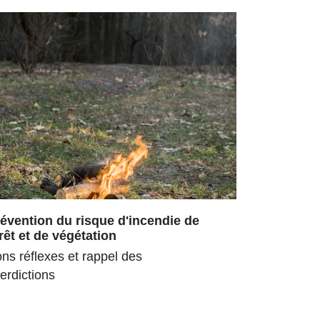
évention du risque d'incendie de
Repas ch
rêt et de végétation
180 senior
ns réflexes et rappel des
parc ombra
terdictions
pour la 3ᵉ
estival