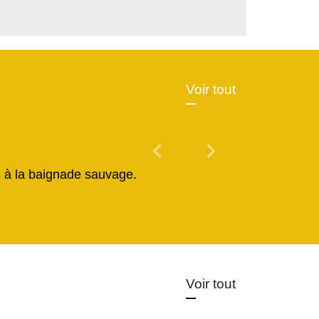
Voir tout
chevron_left
chevron_right
Previous
Next
és à la baignade sauvage.
Voir tout