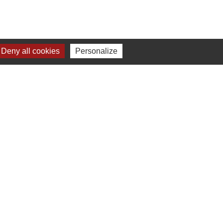
Deny all cookies
Personalize
Jumelage
Dielheim (Allemagne)
s