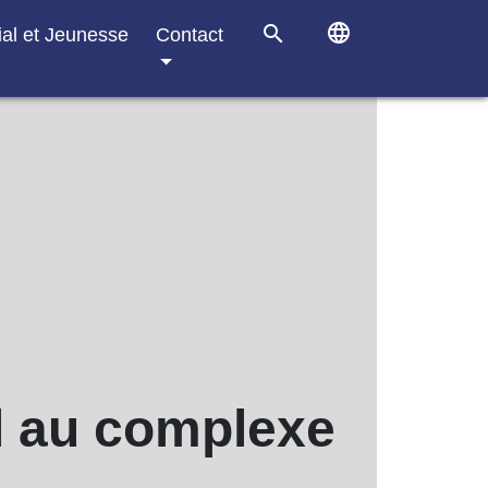
language
search
ial et Jeunesse
Contact
ll au complexe