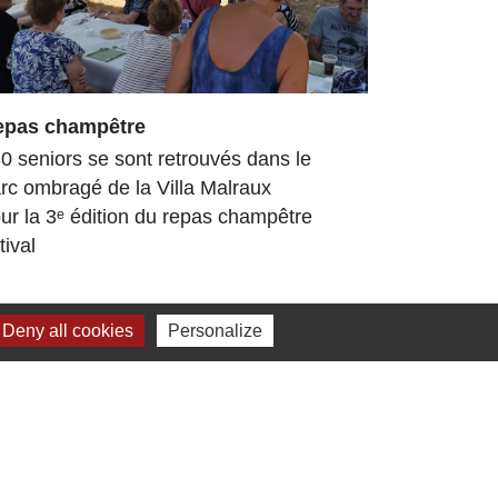
epas champêtre
Arboretum
enrichi et
0 seniors se sont retrouvés dans le
L’Arboretu
rc ombragé de la Villa Malraux
arboré déjà
ur la 3ᵉ édition du repas champêtre
Tout au lo
tival
travaux, d
ont...
Deny all cookies
Personalize
Jumelage