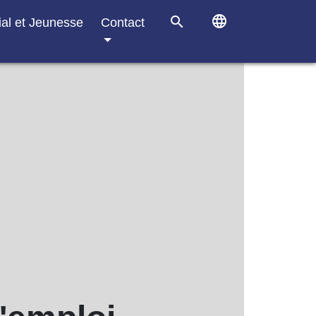
language
search
ial et Jeunesse
Contact