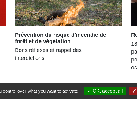
Prévention du risque d'incendie de
R
forêt et de végétation
18
Bons réflexes et rappel des
pa
interdictions
po
es
 control over what you want to activate
OK, accept all
Liens