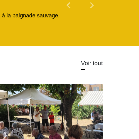
chevron_left
chevron_right
Previous
Next
és à la baignade sauvage.
Voir tout