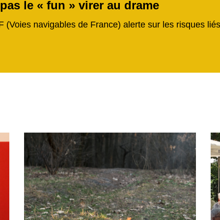
 pas le « fun » virer au drame
F (Voies navigables de France) alerte sur les risques li