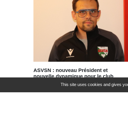
ASVSN : nouveau Président et
nouvelle dynamique pour le club
de football
This site uses cookies and gives you
Une nouvelle équipe vient d’être
portée à la tête de l’ASVSN avec le
renouvellement du bureau à 95%.