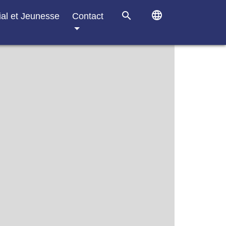
language
search
ial et Jeunesse
Contact