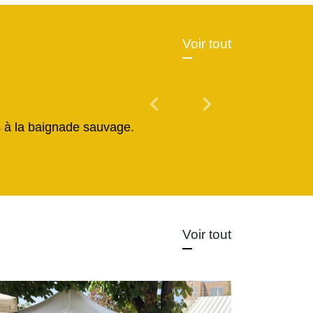
Voir tout
chevron_left
chevron_right
Previous
Next
és à la baignade sauvage.
Voir tout