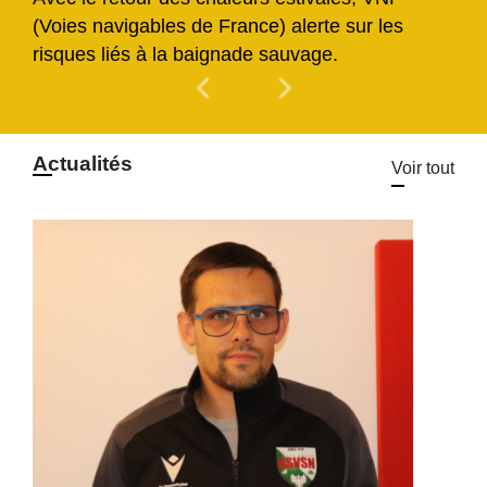
(Voies navigables de France) alerte sur les
risques liés à la baignade sauvage.
chevron_left
chevron_right
Previous
Next
Actualités
Voir tout