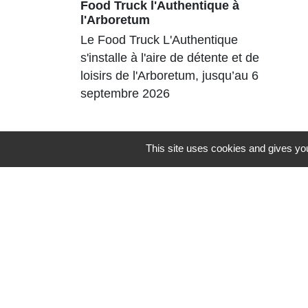
Food Truck l'Authentique à
l'Arboretum
Le Food Truck L'Authentique
s'installe à l'aire de détente et de
loisirs de l'Arboretum, jusqu’au 6
septembre 2026
This site uses cookies and gives you
Contacts
Commune de St Nicolas de Port
4bis place de la République