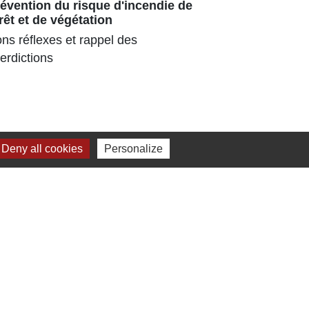
évention du risque d'incendie de
Repas ch
rêt et de végétation
180 senior
ns réflexes et rappel des
parc ombra
terdictions
pour la 3ᵉ
estival
Deny all cookies
Personalize
Jumelage
Dielheim (Allemagne)