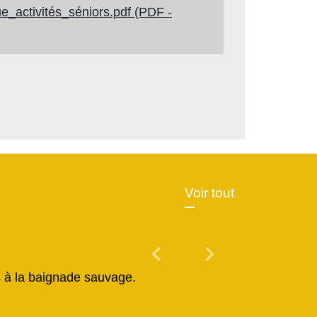
e_activités_séniors.pdf (PDF -
Voir tout
chevron_left
chevron_right
Previous
Next
és à la baignade sauvage.