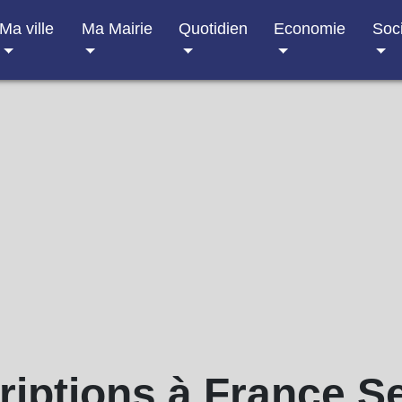
Ma ville
Ma Mairie
Quotidien
Economie
Soc
criptions à France S