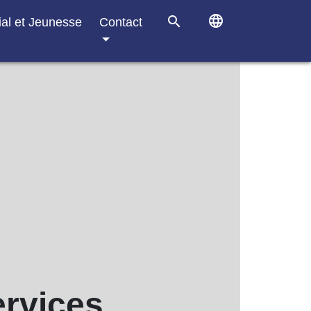
language
search
ial et Jeunesse
Contact
ervices