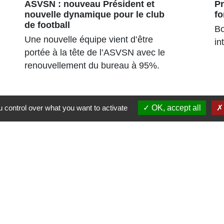
ASVSN : nouveau Président et
Pr
nouvelle dynamique pour le club
fo
de football
Bo
Une nouvelle équipe vient d’être
in
portée à la tête de l’ASVSN avec le
renouvellement du bureau à 95%.
 control over what you want to activate
OK, accept all
Liens
Région Grand Est
Communauté de Communes des Pays du