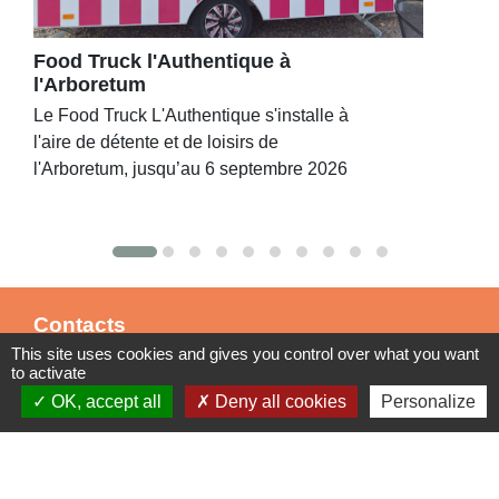
Food Truck l'Authentique à
l'Arboretum
Le Food Truck L'Authentique s'installe à
l'aire de détente et de loisirs de
l'Arboretum, jusqu’au 6 septembre 2026
Contacts
This site uses cookies and gives you control over what you want
Commune de St Nicolas de Port
to activate
4bis place de la République
OK, accept all
Deny all cookies
Personalize
54210 Saint-Nicolas-de-Port - FRANCE
+33 3 83 48 15 15