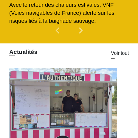
Avec le retour des chaleurs estivales, VNF
(Voies navigables de France) alerte sur les
risques liés à la baignade sauvage.
chevron_left
chevron_right
Previous
Next
Actualités
Voir tout