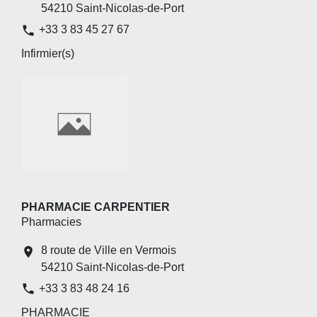
54210 Saint-Nicolas-de-Port
phone
+33 3 83 45 27 67
Infirmier(s)
PHARMACIE CARPENTIER
Pharmacies
8 route de Ville en Vermois
location_on
54210 Saint-Nicolas-de-Port
phone
+33 3 83 48 24 16
PHARMACIE