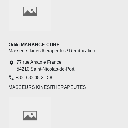
Odile MARANGE-CURE
Masseurs-kinésithérapeutes / Rééducation
77 rue Anatole France
location_on
54210 Saint-Nicolas-de-Port
phone
+33 3 83 48 21 38
MASSEURS KINÉSITHERAPEUTES