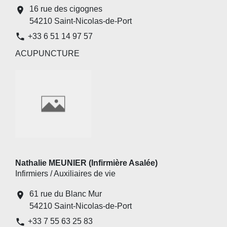
16 rue des cigognes
location_on
54210 Saint-Nicolas-de-Port
phone
+33 6 51 14 97 57
ACUPUNCTURE
Nathalie MEUNIER (Infirmière Asalée)
Infirmiers / Auxiliaires de vie
61 rue du Blanc Mur
location_on
54210 Saint-Nicolas-de-Port
phone
+33 7 55 63 25 83