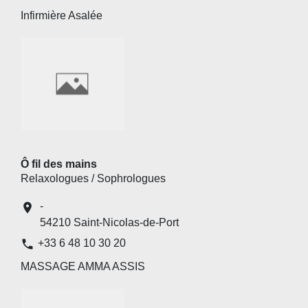
Infirmière Asalée
Ô fil des mains
Relaxologues / Sophrologues
-
location_on
54210 Saint-Nicolas-de-Port
phone
+33 6 48 10 30 20
MASSAGE AMMA ASSIS