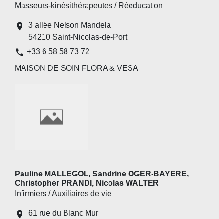
Masseurs-kinésithérapeutes / Rééducation
3 allée Nelson Mandela
location_on
54210 Saint-Nicolas-de-Port
phone
+33 6 58 58 73 72
MAISON DE SOIN FLORA & VESA
Pauline MALLEGOL, Sandrine OGER-BAYERE,
Christopher PRANDI, Nicolas WALTER
Infirmiers / Auxiliaires de vie
61 rue du Blanc Mur
location_on