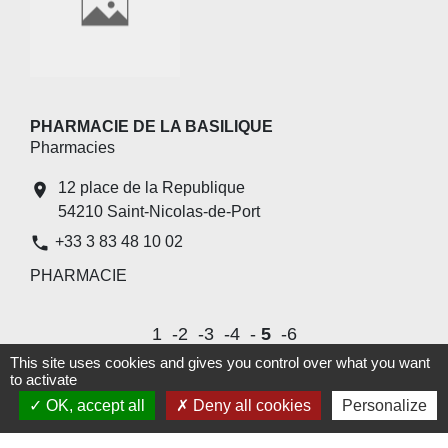
PHARMACIE DE LA BASILIQUE
Pharmacies
12 place de la Republique
location_on
54210 Saint-Nicolas-de-Port
phone
+33 3 83 48 10 02
PHARMACIE
1
-2
-3
-4
-
5
-6
This site uses cookies and gives you control over what you want
to activate
OK, accept all
Deny all cookies
Personalize