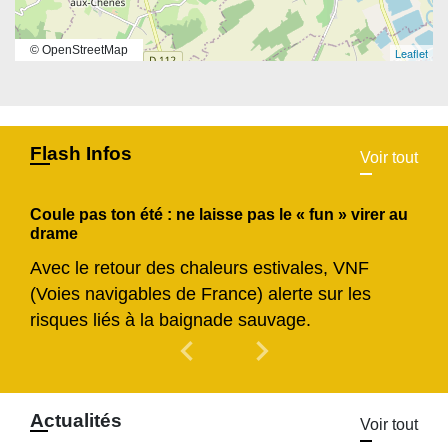
© OpenStreetMap
Leaflet
Flash Infos
Voir tout
Coule pas ton été : ne laisse pas le « fun » virer au
drame
Avec le retour des chaleurs estivales, VNF
(Voies navigables de France) alerte sur les
risques liés à la baignade sauvage.
chevron_left
chevron_right
Previous
Next
Actualités
Voir tout