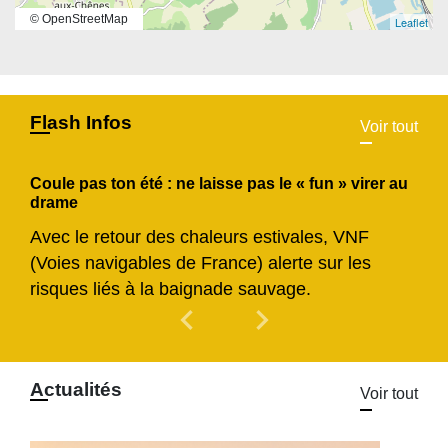
© OpenStreetMap
Leaflet
Flash Infos
Voir tout
Coule pas ton été : ne laisse pas le « fun » virer au
drame
Avec le retour des chaleurs estivales, VNF
(Voies navigables de France) alerte sur les
risques liés à la baignade sauvage.
chevron_left
chevron_right
Previous
Next
Actualités
Voir tout