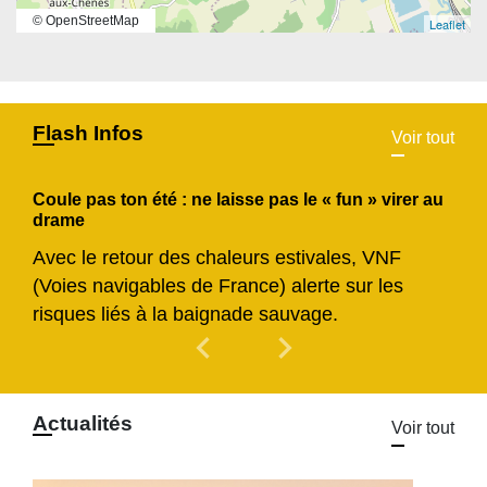
© OpenStreetMap
Leaflet
Flash Infos
Voir tout
Coule pas ton été : ne laisse pas le « fun » virer au
drame
Avec le retour des chaleurs estivales, VNF
(Voies navigables de France) alerte sur les
risques liés à la baignade sauvage.
chevron_left
chevron_right
Previous
Next
Actualités
Voir tout