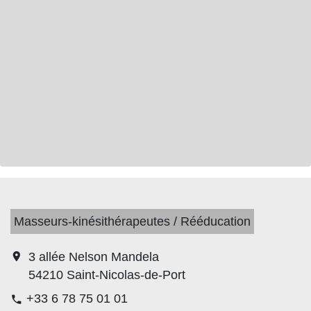
Masseurs-kinésithérapeutes / Rééducation
location_on
3 allée Nelson Mandela
54210 Saint-Nicolas-de-Port
+33 6 78 75 01 01
phone