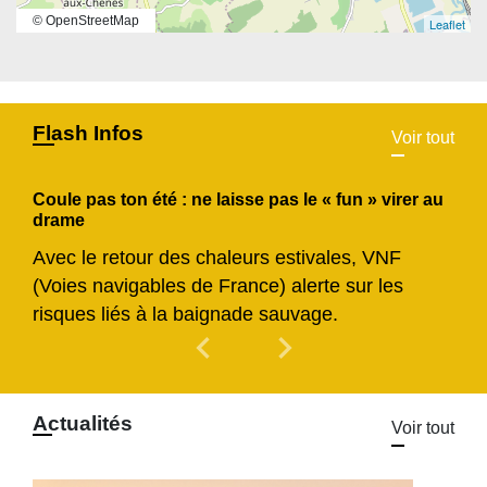
© OpenStreetMap
Leaflet
Flash Infos
Voir tout
Coule pas ton été : ne laisse pas le « fun » virer au
drame
Avec le retour des chaleurs estivales, VNF
(Voies navigables de France) alerte sur les
risques liés à la baignade sauvage.
chevron_left
chevron_right
Previous
Next
Actualités
Voir tout