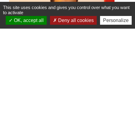
This site uses cookies and gives you control over what you want
to activate
OK, accept all
Deny all cookies
Personalize
ASVSN : nouveau Président et
nouvelle dynamique pour le club
de football
Une nouvelle équipe vient d’être portée à
la tête de l’ASVSN avec le
renouvellement du bureau à 95%.