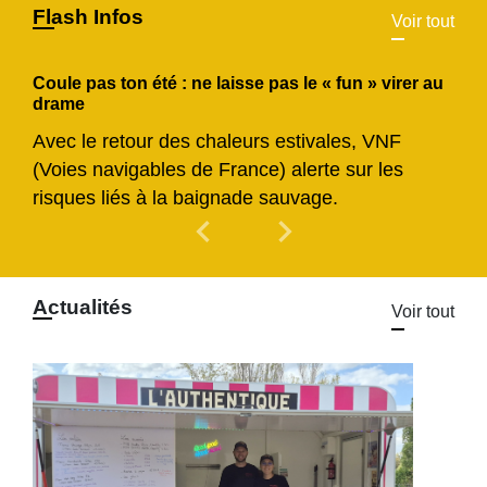
Flash Infos
Voir tout
Coule pas ton été : ne laisse pas le « fun » virer au
drame
Avec le retour des chaleurs estivales, VNF
(Voies navigables de France) alerte sur les
risques liés à la baignade sauvage.
chevron_left
chevron_right
Previous
Next
Actualités
Voir tout