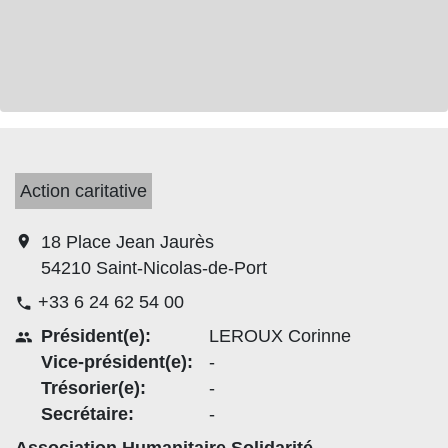
Action caritative
location_on
18 Place Jean Jaurès
54210 Saint-Nicolas-de-Port
+33 6 24 62 54 00
phone
Président(e):
LEROUX Corinne
people
Vice-président(e):
-
Trésorier(e):
-
Secrétaire:
-