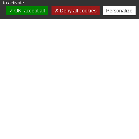
to activate
OK, accept all
Deny all cookies
Personalize
Liens
Région Grand Est
Communauté de Communes des Pays du Sel et du
Vermois
Jumelage
Dielheim (Allemagne)
Mentions légales
-
Politique de confidentialité
-
Accessibilité
-
Plan du site
-
Gestion des cookies