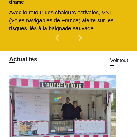
drame
Avec le retour des chaleurs estivales, VNF
(Voies navigables de France) alerte sur les
risques liés à la baignade sauvage.
chevron_left
chevron_right
Previous
Next
Actualités
Voir tout