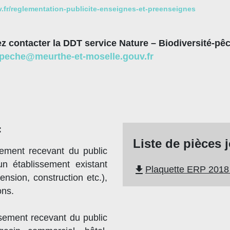
v.fr/reglementation-publicite-enseignes-et-preenseignes
z contacter la DDT service Nature – Biodiversité-pêc
e-peche@meurthe-et-moselle.gouv.fr
:
Liste de pièces 
sement recevant du public
n établissement existant
file_download
Plaquette ERP 2018 
sion, construction etc.),
ons.
ssement recevant du public