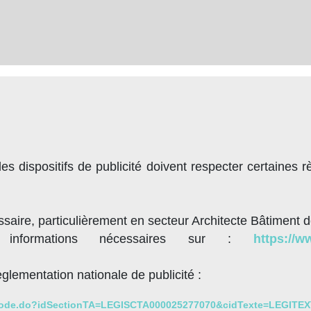
es dispositifs de publicité doivent respecter certaines 
saire, particulièrement en secteur Architecte Bâtiment 
 informations nécessaires sur :
https://w
lementation nationale de publicité :
ichCode.do?idSectionTA=LEGISCTA000025277070&cidTexte=LEGIT