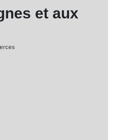
gnes et aux
merces