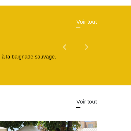
Voir tout
chevron_left
chevron_right
Previous
Next
és à la baignade sauvage.
Voir tout