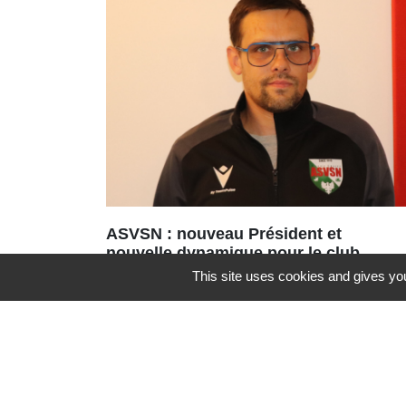
ASVSN : nouveau Président et
nouvelle dynamique pour le club
de football
This site uses cookies and gives you
Une nouvelle équipe vient d’être
portée à la tête de l’ASVSN avec le
renouvellement du bureau à 95%.