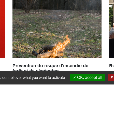
Prévention du risque d'incendie de
R
forêt et de végétation
18
 control over what you want to activate
OK, accept all
Bons réflexes et rappel des
pa
interdictions
po
es