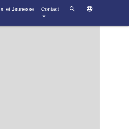
language
search
ial et Jeunesse
Contact