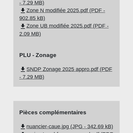
- 7.29 MB)
file_download
Zone N modifiée 2025.pdf (PDF -
902.85 kB)
file_download
Zone UB modifiée 2025.pdf (PDF -
2.09 MB)
PLU - Zonage
file_download
SNDP Zonage 2025 appro.pdf (PDF
- 7.29 MB)
Pièces complémentaires
file_download
nuancier-caue.jpg (JPG - 342.69 kB)