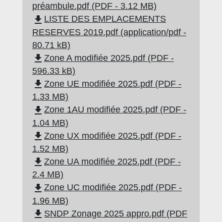
préambule.pdf (PDF - 3.12 MB)
file_download
LISTE DES EMPLACEMENTS
RESERVES 2019.pdf (application/pdf -
80.71 kB)
file_download
Zone A modifiée 2025.pdf (PDF -
596.33 kB)
file_download
Zone UE modifiée 2025.pdf (PDF -
1.33 MB)
file_download
Zone 1AU modifiée 2025.pdf (PDF -
1.04 MB)
file_download
Zone UX modifiée 2025.pdf (PDF -
1.52 MB)
file_download
Zone UA modifiée 2025.pdf (PDF -
2.4 MB)
file_download
Zone UC modifiée 2025.pdf (PDF -
1.96 MB)
file_download
SNDP Zonage 2025 appro.pdf (PDF