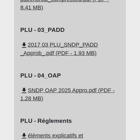
8.41 MB)
PLU - 03_PADD
file_download
2017 03 PLU_SNDP_PADD
_Approb_.pdf (PDF - 1.93 MB)
PLU - 04_OAP
file_download
SNDP OAP 2025 Appro.pdf (PDF -
1.28 MB)
PLU - Réglements
file_download
éléments explicatifs et