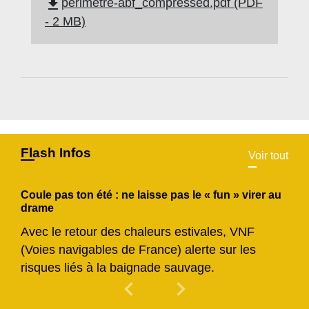
file_download
perimetre-abf_compressed.pdf (PDF
- 2 MB)
Flash Infos
Voir tout
Coule pas ton été : ne laisse pas le « fun » virer au
drame
Avec le retour des chaleurs estivales, VNF
(Voies navigables de France) alerte sur les
risques liés à la baignade sauvage.
chevron_left
chevron_right
Previous
Next