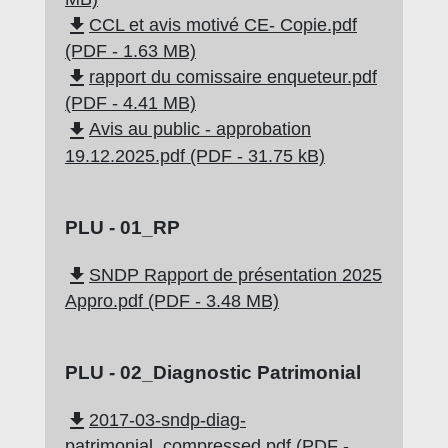
file_download
CCL et avis motivé CE- Copie.pdf
(PDF - 1.63 MB)
file_download
rapport du comissaire enqueteur.pdf
(PDF - 4.41 MB)
file_download
Avis au public - approbation
19.12.2025.pdf (PDF - 31.75 kB)
PLU - 01_RP
file_download
SNDP Rapport de présentation 2025
Appro.pdf (PDF - 3.48 MB)
PLU - 02_Diagnostic Patrimonial
file_download
2017-03-sndp-diag-
patrimonial_compressed.pdf (PDF -