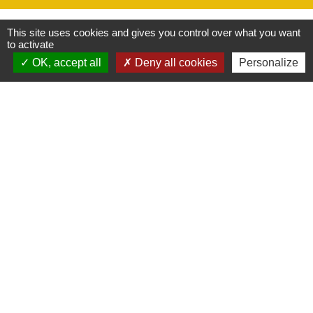
Actualités
Voir tout
This site uses cookies and gives you control over what you want
to activate
OK, accept all
Deny all cookies
Personalize
ASVSN : nouveau Président et
nouvelle dynamique pour le club
de football
Une nouvelle équipe vient d’être portée à