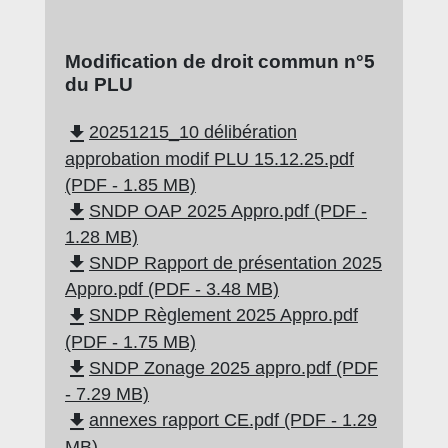
Modification de droit commun n°5
du PLU
file_download
20251215_10 délibération
approbation modif PLU 15.12.25.pdf
(PDF - 1.85 MB)
file_download
SNDP OAP 2025 Appro.pdf (PDF -
1.28 MB)
file_download
SNDP Rapport de présentation 2025
Appro.pdf (PDF - 3.48 MB)
file_download
SNDP Règlement 2025 Appro.pdf
(PDF - 1.75 MB)
file_download
SNDP Zonage 2025 appro.pdf (PDF
- 7.29 MB)
file_download
annexes rapport CE.pdf (PDF - 1.29
MB)