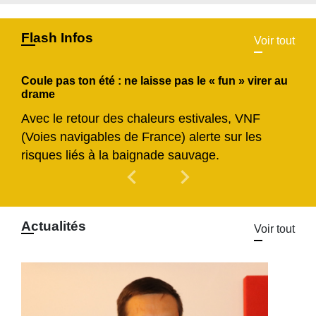
Flash Infos
Voir tout
Coule pas ton été : ne laisse pas le « fun » virer au
drame
Avec le retour des chaleurs estivales, VNF
(Voies navigables de France) alerte sur les
risques liés à la baignade sauvage.
chevron_left
chevron_right
Previous
Next
Actualités
Voir tout