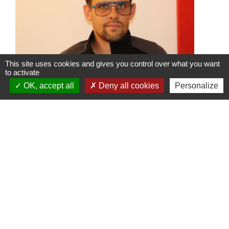
This site uses cookies and gives you control over what you want
to activate
OK, accept all
Deny all cookies
Personalize
ASVSN : nouveau Président et
nouvelle dynamique pour le club
de football
Une nouvelle équipe vient d’être portée à
la tête de l’ASVSN avec le
renouvellement du bureau à 95%.
Contacts